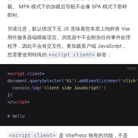
载。 MPA 模式下的加载后导航不会像 SPA 模式下那样
即时。
另请注意，默认情况下无 JS 意味着您本质上纯粹将 Vue
用作服务器端模板语言。浏览器中不会附加任何事件处理
程序，因此不会有交互性。要加载客户端 JavaScript，
您需要使用特殊的
标签：
<script client>
html
<
script
client
>
document
.
querySelector
(
'
h1
'
)
.
addEventListener
(
'
click
'
console
.
log
(
'
client side JavaScript!
'
)
}
)
</
script
>
# Hello
是 VitePress 独有的功能，不是
<script client>