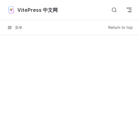
Skip to content
VitePress 中文网
菜单
Return to top